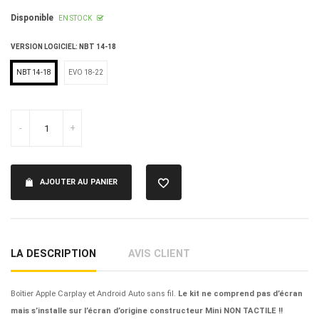
régulier
Disponible
EN STOCK
VERSION LOGICIEL:
NBT 14-18
NBT 14-18
EVO 18-22
-
+
AJOUTER AU PANIER
LA DESCRIPTION
AVIS CLIENT
Boîtier Apple Carplay et Android Auto sans fil.
Le kit ne comprend pas d’écran
mais s’installe sur l’écran d’origine constructeur Mini NON TACTILE !!