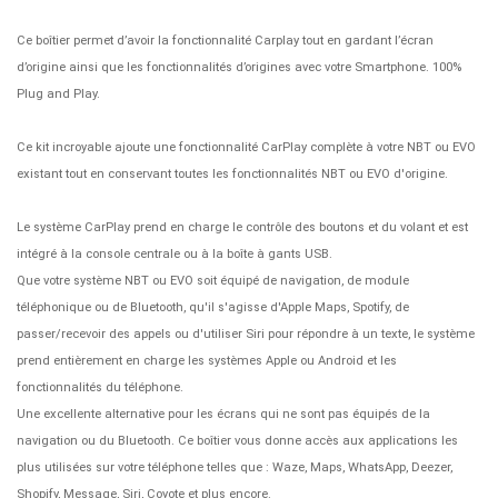
Ce boîtier permet d’avoir la fonctionnalité Carplay tout en gardant l’écran
d’origine ainsi que les fonctionnalités d’origines avec votre Smartphone. 100%
Plug and Play.
Ce kit incroyable ajoute une fonctionnalité CarPlay complète à votre NBT ou EVO
existant tout en conservant toutes les fonctionnalités NBT ou EVO d'origine.
Le système CarPlay prend en charge le contrôle des boutons et du volant et est
intégré à la console centrale ou à la boîte à gants USB.
Que votre système NBT ou EVO soit équipé de navigation, de module
téléphonique ou de Bluetooth, qu'il s'agisse d'Apple Maps, Spotify, de
passer/recevoir des appels ou d'utiliser Siri pour répondre à un texte, le système
prend entièrement en charge les systèmes Apple ou Android et les
fonctionnalités du téléphone.
Une excellente alternative pour les écrans qui ne sont pas équipés de la
navigation ou du Bluetooth. Ce boîtier vous donne accès aux applications les
plus utilisées sur votre téléphone telles que : Waze, Maps, WhatsApp, Deezer,
Shopify, Message, Siri, Coyote et plus encore.