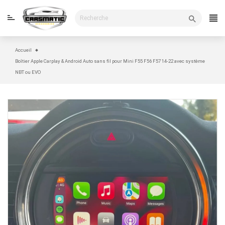
Passer
au
contenu
Accueil
Boîtier Apple Carplay & Android Auto sans fil pour Mini F55 F56 F57 14-22 avec système
NBT ou EVO