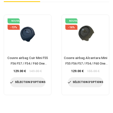
NOUVEAU
NOUVEAU
-13%
-16%
Couvre airbag Cuir Mini F55
Couvre airbag Alcantara Mini
F56 F57 / F54 / F60 One
F55 F56 F57 / F54 / F60 One
Cooper JCW S SD
Cooper JCW S SD
Prix
Prix
129.00 €
149.00 €
129.00 €
155.00 €
régulier
régulier
SÉLECTION D'OPTIONS
SÉLECTION D'OPTIONS