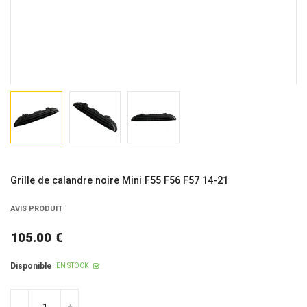
Grille de calandre noire Mini F55 F56 F57 14-21
AVIS PRODUIT
105.00 €
Prix
régulier
Disponible
EN STOCK
-
+